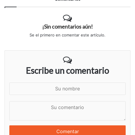
¡Sin comentarios aún!
Se el primero en comentar este artículo.
Escribe un comentario
S
u
n
S
o
u
m
c
b
o
r
m
e