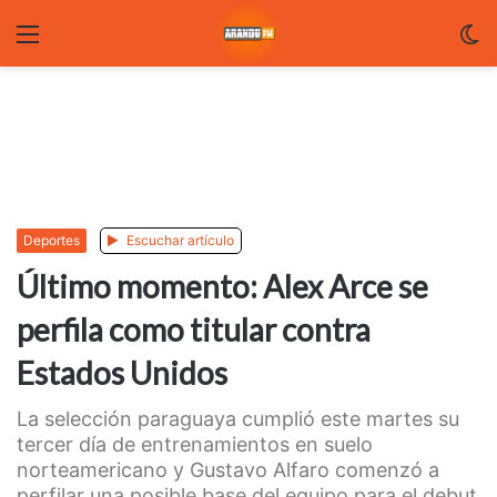
Menu
C
m
Deportes
Escuchar artículo
Último momento: Alex Arce se
perfila como titular contra
Estados Unidos
La selección paraguaya cumplió este martes su
tercer día de entrenamientos en suelo
norteamericano y Gustavo Alfaro comenzó a
perfilar una posible base del equipo para el debut