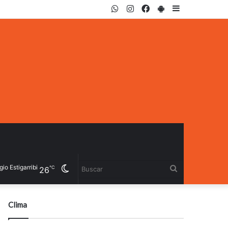
WhatsApp
Instagram
Facebook
PlayStore
Sidebar
o Estigarribia
Cambiar
Buscar
℃
26
modo
Clima