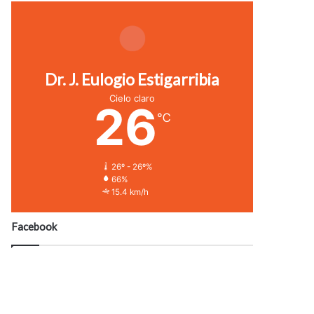
Dr. J. Eulogio Estigarribia
Cielo claro
26
℃
26º - 26º%
66%
15.4 km/h
Facebook