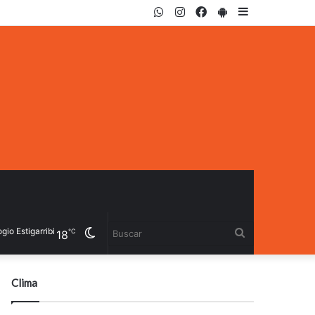
WhatsApp
Instagram
Facebook
PlayStore
Sidebar
io Estigarribia
Cambiar
Buscar
℃
18
modo
Clima