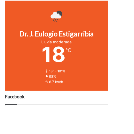
Dr. J. Eulogio Estigarribia
Lluvia moderada
18
℃
18º - 18º%
98%
8.7 km/h
Facebook