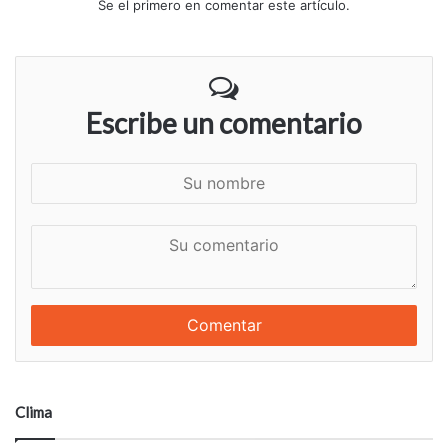
Se el primero en comentar este artículo.
Escribe un comentario
S
u
n
S
o
u
m
c
b
o
r
m
e
e
n
t
a
Clima
r
i