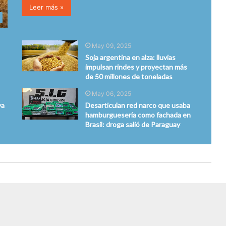
Leer más »
May 09, 2025
Soja argentina en alza: lluvias
impulsan rindes y proyectan más
de 50 millones de toneladas
May 06, 2025
ya
Desarticulan red narco que usaba
hamburguesería como fachada en
Brasil: droga salió de Paraguay