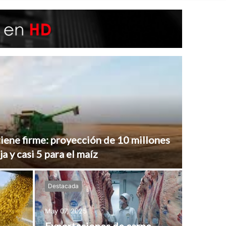
modo
iene firme: proyección de 10 millones
a y casi 5 para el maíz
Destacada
May 07, 2025