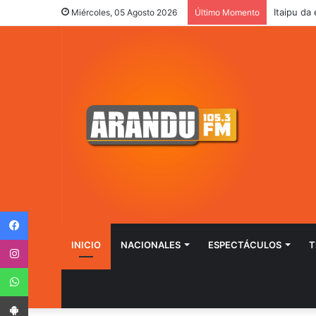
Itaipu da
Miércoles, 05 Agosto 2026
Último Momento
Facebook
Instagram
INICIO
NACIONALES
ESPECTÁCULOS
T
WhatsApp
App Android