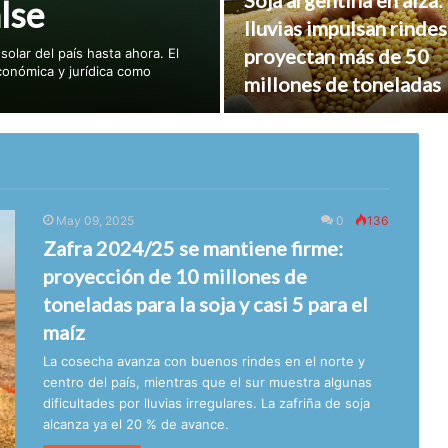
Soja argentina en alza:
lse
lluvias impulsan rindes
proyectan más de 50
olar del país hasta ahora. El
económica y jurídica como
millones de toneladas
May 09, 2025
0
136
Zafra 2024/25 se mantiene firme:
proyección de 10 millones de
toneladas para la soja y casi 5 para el
maíz
La cosecha avanza con buenos rindes en el norte y
centro del país, mientras que el sur muestra algunas
dificultades por lluvias irregulares. La zafriña de soja
alcanza ya el 20 % de avance.