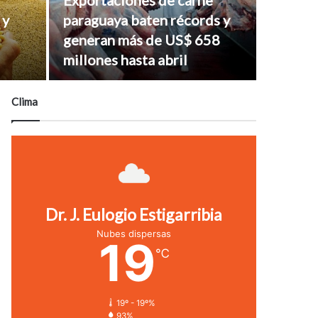
Exportaciones de carne
 y
paraguaya baten récords y
generan más de US$ 658
millones hasta abril
Clima
Dr. J. Eulogio Estigarribia
Nubes dispersas
19
℃
19º - 19º%
93%