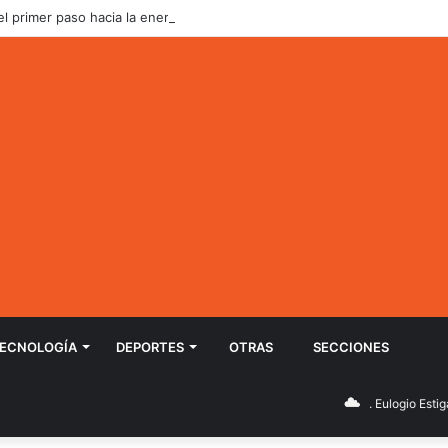
 el primer paso hacia la energía solar: instalan planta flotante sobre el e
ECNOLOGÍ­A
DEPORTES
OTRAS
SECCIONES
Dr. J. Eulogio Estigarribia