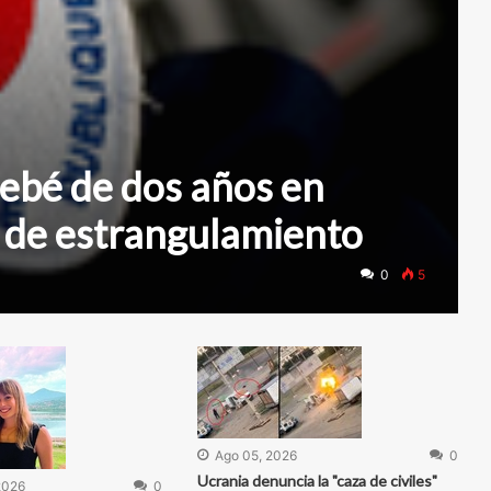
ebé de dos años en
 de estrangulamiento
0
5
Ago 05, 2026
0
Ucrania denuncia la "caza de civiles"
2026
0