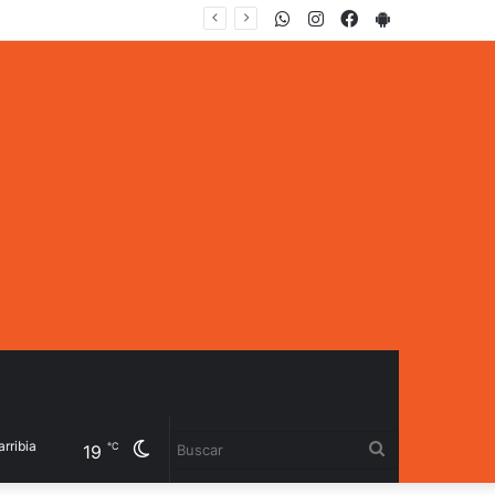
WhatsApp
Instagram
Facebook
PlayStore
mbalse
Cambiar
Buscar
℃
19